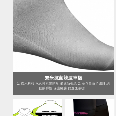
奈米抗菌競速車襪
1. 奈米科技 永久性抗菌防臭 健康新概念 2. 高含量萊卡纖維 絕
佳的彈性 保護腳踝 促進血液循...