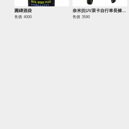
圓罇酒袋
奈米抗UV萊卡自行車長褲PM1
售價
4000
售價
3590