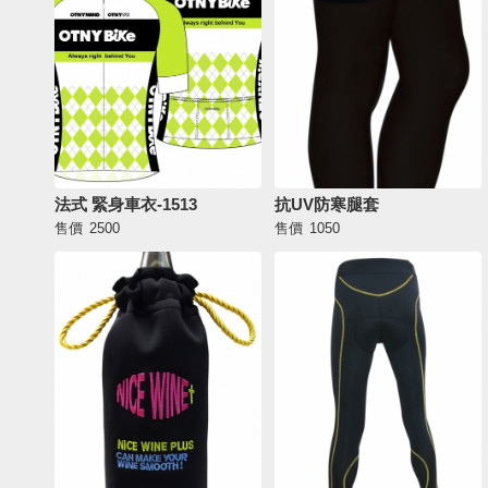
法式 緊身車衣-1513
抗UV防寒腿套
售價
2500
售價
1050