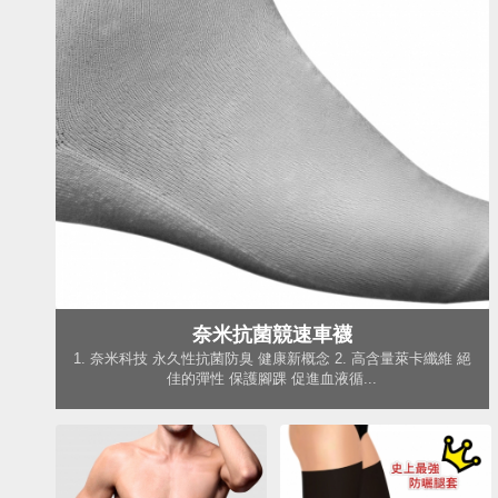
奈米抗菌競速車襪
1. 奈米科技 永久性抗菌防臭 健康新概念 2. 高含量萊卡纖維 絕
佳的彈性 保護腳踝 促進血液循...